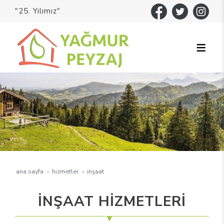
"25. Yılımız"
ana sayfa
hi̇zmetler
i̇nşaat
İNŞAAT HİZMETLERİ